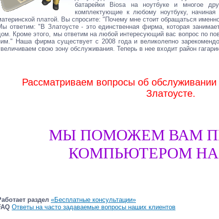
батарейки Biosа на ноутбуке и многое др
комплектующие к любому ноутбуку, начиная 
материнской платой. Вы спросите: "Почему мне стоит обращаться именно
Мы ответим: "В Златоусте - это единственная фирма, которая занима
дом. Кроме этого, мы ответим на любой интересующий вас вопрос по по
ним." Наша фирма существует с 2008 года и великолепно зарекоменд
увеличиваем свою зону обслуживания. Теперь в нее входит район гагари
Рассматриваем вопросы об обслуживании
Златоусте.
МЫ ПОМОЖЕМ ВАМ П
КОМПЬЮТЕРОМ НА Т
Работает раздел
«Бесплатные консультации»
FAQ
Ответы на часто задаваемые вопросы наших клиентов